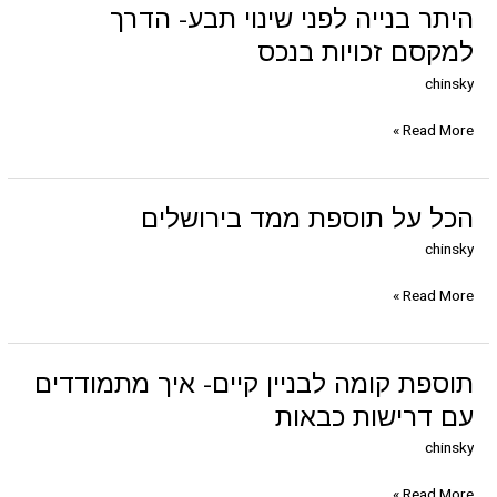
היתר
היתר בנייה לפני שינוי תבע- הדרך
בנייה
למקסם זכויות בנכס
לפני
chinsky
שינוי
תבע-
Read More »
הדרך
למקסם
זכויות
בנכס
הכל
הכל על תוספת ממד בירושלים
על
chinsky
תוספת
ממד
Read More »
בירושלים
תוספת
תוספת קומה לבניין קיים- איך מתמודדים
קומה
עם דרישות כבאות
לבניין
chinsky
קיים-
איך
Read More »