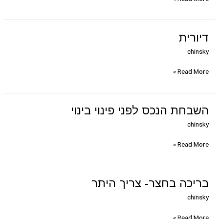
מתמודדים
עם
דרישות
כבאות
דיורית
דיורית
chinsky
Read More »
השבחת
השבחת הנכס לפני פינוי בינוי
הנכס
chinsky
לפני
פינוי
Read More »
בינוי
בריכה
בריכה בחצר- צריך היתר
בחצר-
chinsky
צריך
היתר
Read More »