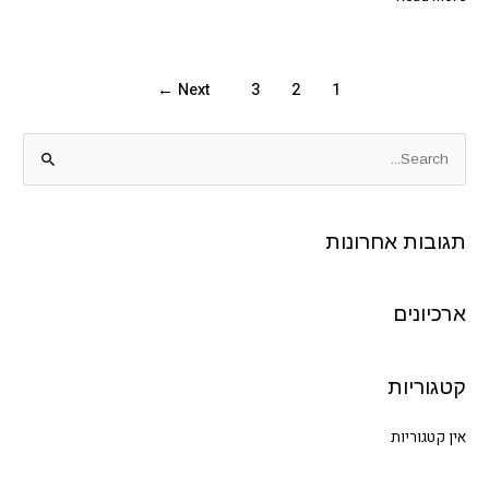
בניה
←
Next
3
2
1
S
e
a
תגובות אחרונות
r
c
h
ארכיונים
f
o
קטגוריות
r
:
אין קטגוריות