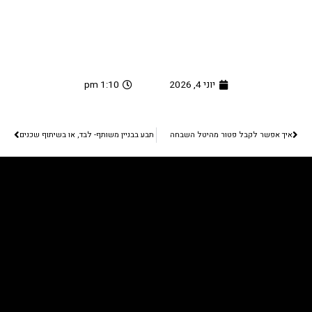
יוני 4, 2026
1:10 pm
קודם
הבא
איך אפשר לקבל פטור מהיטל השבחה
תבע בבניין משותף- לבד, או בשיתוף שכנים