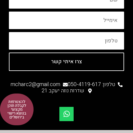
אימייל
טלפון
צרו איתי קשר
טלפון: 050-4119-617
mcharc2@gmail.com
שדרות נווה יעקב 21
W
להצטרפות
לקבלת תוכן
h
מקצועי
בנושא רישוי
a
בירושלים
t
s