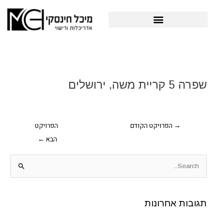
ילוג
תוכן
פרויקטים תב"ע והיתרי בניה
Post
navigation
שפרה 5 קריית משה, ירושלים
→
הפרויקט הקודם
הפרויקט
הבא
←
S
e
a
תגובות אחרונות
r