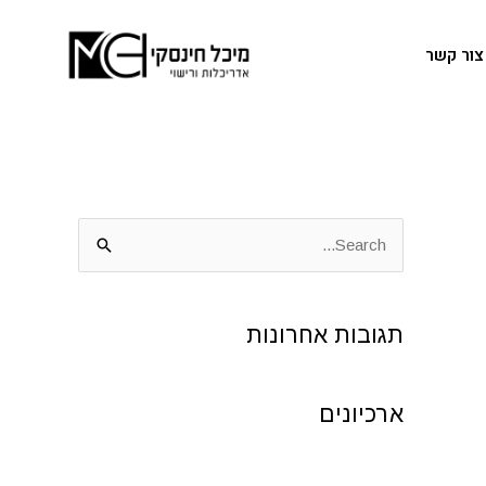
צור קשר
S
e
a
תגובות אחרונות
r
c
h
ארכיונים
f
o