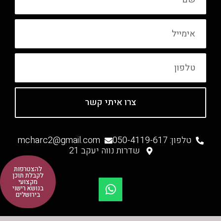
אימייל
טלפון
צרו איתי קשר
טלפון: 050-4119-617
mcharc2@gmail.com
שדרות נווה יעקב 21
W
להצטרפות
לקבלת תוכן
h
מקצועי
בנושא רישוי
a
בירושלים
t
s