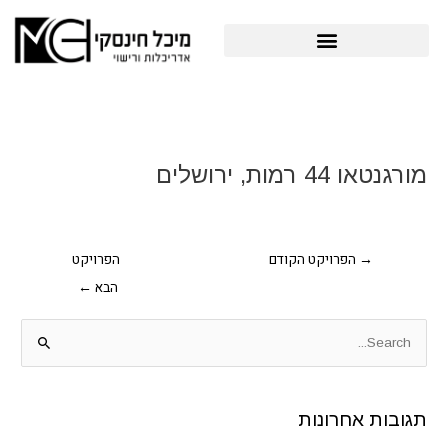
ילוג
תוכן
פרויקטים תב"ע והיתרי בניה
Post
navigation
מורגנטאו 44 רמות, ירושלים
→
הפרויקט הקודם
הפרויקט
הבא
←
S
e
a
תגובות אחרונות
r