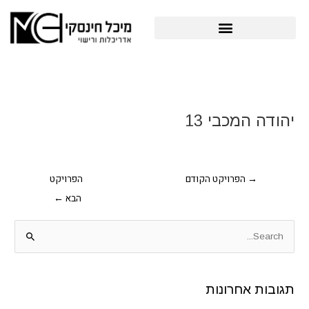
ילוג
תוכן
פרויקטים תב"ע והיתרי בניה
Post
navigation
יהודה המכבי 13
→
הפרויקט הקודם
הפרויקט
הבא
←
S
e
a
תגובות אחרונות
r