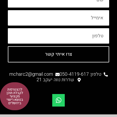
אימייל
טלפון
צרו איתי קשר
טלפון: 050-4119-617
mcharc2@gmail.com
שדרות נווה יעקב 21
W
להצטרפות
לקבלת תוכן
h
מקצועי
בנושא רישוי
a
בירושלים
t
s