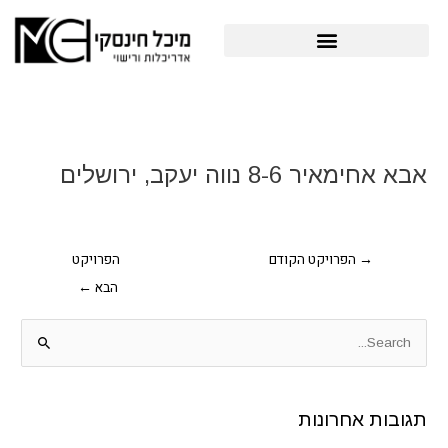
ילוג
תוכן
פרויקטים תב"ע והיתרי בניה
Post
navigation
אבא אחימאיר 8-6 נווה יעקב, ירושלים
→
הפרויקט הקודם
הפרויקט
הבא
←
S
e
a
תגובות אחרונות
r