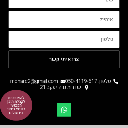
אימייל
טלפון
צרו איתי קשר
טלפון: 050-4119-617
mcharc2@gmail.com
שדרות נווה יעקב 21
W
להצטרפות
לקבלת תוכן
h
מקצועי
בנושא רישוי
a
בירושלים
t
s