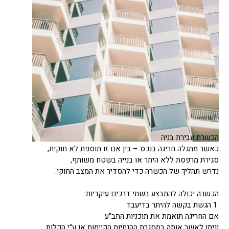
הכשרת עבירת בניה
כאשר מתגלה חריגה בנכס – בין אם זו תוספת לא חוקית,
סגירת מרפסת ללא היתר או בנייה בשטח משותף,
נדרש תהליך של הכשרה כדי להסדיר את המצב החוקי.
הכשרה יכולה להתבצע בשתי דרכים עיקריות:
.1 הגשת בקשה להיתר בדיעבד
אם החריגה תואמת את תוכניות התב"ע
וניתן לאשר אותה במסגרת ההנחיות הקיימות או ע"י הקלות,