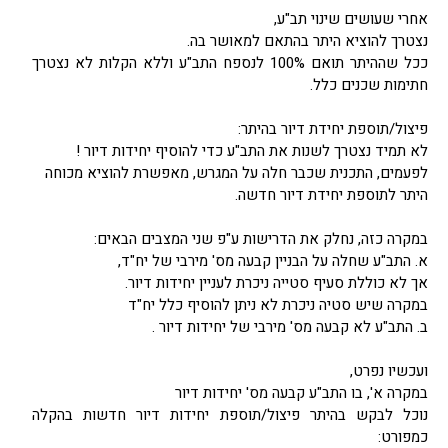
אחרי שעושים שינוי תב"ע,
נצטרך להוציא היתר בהתאם למאושר בה.
ככל שההיתר תואם 100% לנספח התב"ע וללא הקלות לא נצטרך
חתימות שכנים כלל.
פיצול/תוספת יחידת דיור בהיתר:
לא תמיד נצטרך לשנות את התב"ע כדי להוסיף יחידות דיור !
לפעמים, התכנית שכבר חלה על המגרש, מאפשרת להוציא מכוחה
היתר לתוספת יחידת דיור חדשה.
במקרה כזה, נחלק את הדרישות ע"פ שני המצבים הבאים:
א. התב"ע שחלה על הבניין קבעה מס' מירבי של יח"ד,
אך לא כוללת סעיף סטייה ניכרת לעניין יחידות דיור.
במקרה שיש סטיה ניכרת לא ניתן להוסיף כלל יח"ד
ב. התב"ע לא קבעה מס' מירבי של יחידות דיור .
ועכשיו נפרט,
במקרה א', בו התב"ע קבעה מס' יחידות דיור
נוכל לבקש בהיתר פיצול/תוספת יחידות דיור חדשות בהקלה
כמפורט: