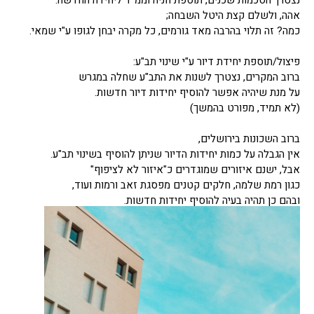
נצטרך הסכמות שכנים, תוספת חניה וממ"ד ליחידה החדשה.
אהה, ולשלם קצת היטל השבחה;
כמה? זה תלוי בהרבה מאד גורמים, כל מקרה יבחן לגופו ע"י שמאי.
פיצול/תוספת יחידת דיור ע"י שינוי תב"ע:
ברוב המקרים, נצטרך לשנות את התב"ע שחלה במגרש
על מנת שיהיה אפשר להוסיף יחידות דיור חדשות.
(לא תמיד, מפורט בהמשך)
ברוב השכונות בירושלים,
אין הגבלה על כמות יחידות הדיור שניתן להוסיף בשינוי תב"ע.
אבל, ישנם איזורים שמוגדרים כ"איזור לא לציפוף"
כגון רמת שלמה, חלקים קטנים מפסגת זאב ורמות ועוד,
ובהם כן תהיה בעיה להוסיף יחידות חדשות.
לכן, דבר ראשון נבדוק האם המדיניות באזור מאפשרת זאת.