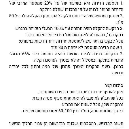
.1 תוספת הדירות היא בשיעור של עד 20% ממספר המרבי של
הדירות המותר לבניה על פי התכנית שחלה בחלקה.
.2 שטחן הממוצע של הדירות בחלקה לאחר מתן ההקלה עולה על 80
מ"ר.
.3 הבקשה להקלה תהיה חתומה ע"י 100% מבעלי הזכויות במגרש
במקרה ב', בו התב"ע לא קבעה מס' מירבי של יחידות דיור:
נוכל לבקש בהיתר פיצול/תוספת יחידות דיור חדשות כמפורט:
.1 שטח הדירה הנוספת לא יפחת מ 33 מ"ר
.2 הבקשה צריכה להיות מוגשת שהיא חתומה בידי 66% מבעלי
הזכויות בחלקה. במסלול זה לא נצטרך לפרסם הקלה.
כמובן, בשני המקרים נצטרך פתרון של חניה ומיגון לכל יחידה
חדשה.
סיכום קצר:
ניתן להוסיף יחידות דיור חדשות בבתים משותפים,
ככל שהתב"ע לא מגבילה זאת תחת סעיף סטיה ניכרת
ובמקרה שכן, נוכל לשנות את התב"ע.
נצטרך תוספת חניה, ממ"ד ובין 60-100 אחוז חתימות שכנים.
חשוב להדגיש, ההסכמות שכנים הנדרשות הן עבור תהליך הרישוי